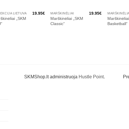
19.95
€
19.95
€
EKCIJA LIETUVA
MARŠKINĖLIAI
MARŠKINĖLIA
škinėliai „SKM
Marškinėliai „SKM
Marškinėlia
U“
Classic“
Basketball“
SKMShop.lt administruoja
Hustle Point
.
Pr