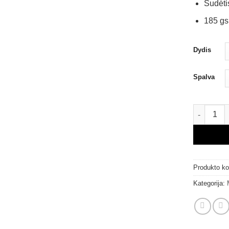
Sudėti
185 g
Dydis
Spalva
produkto k
Produkto k
Kategorija: