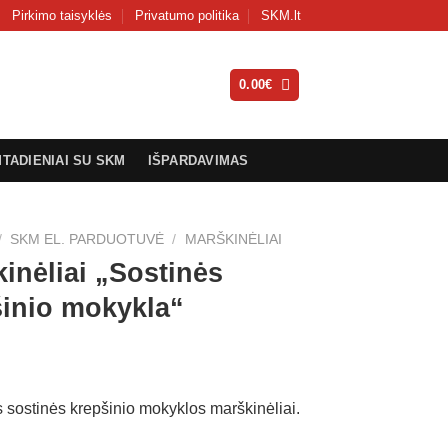
Pirkimo taisyklės
Privatumo politika
SKM.lt
0.00
€
MTADIENIAI SU SKM
IŠPARDAVIMAS
/
SKM EL. PARDUOTUVĖ
/
MARŠKINĖLIAI
inėliai „Sostinės
šinio mokykla“
s sostinės krepšinio mokyklos marškinėliai.