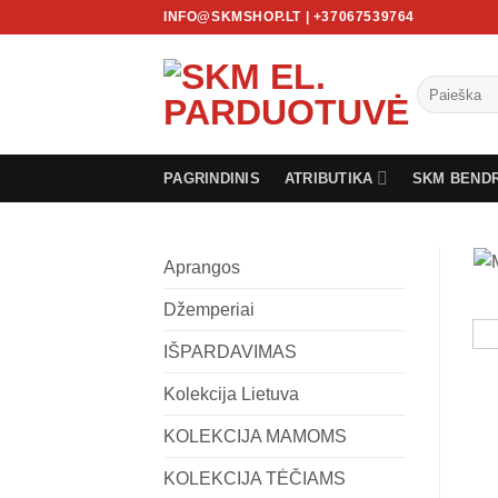
Skip
INFO@SKMSHOP.LT | +37067539764
to
content
Ieškoti:
PAGRINDINIS
ATRIBUTIKA
SKM BEND
Aprangos
Džemperiai
IŠPARDAVIMAS
Kolekcija Lietuva
KOLEKCIJA MAMOMS
KOLEKCIJA TĖČIAMS