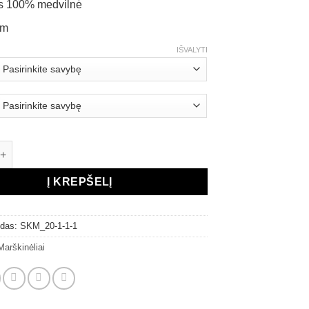
s 100% medvilnė
sm
IŠVALYTI
iekis: Marškinėliai „Sostinės krepšinio mokykla“
Į KREPŠELĮ
odas:
SKM_20-1-1-1
Marškinėliai