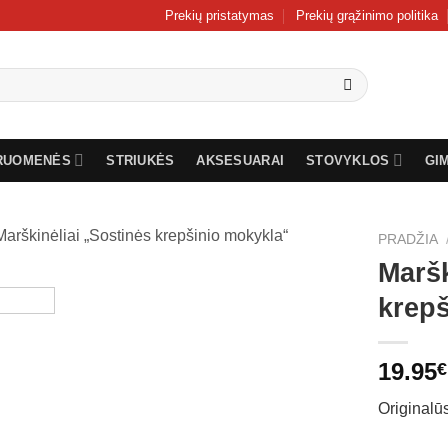
Prekių pristatymas
Prekių grąžinimo politika
RUOMENĖS
STRIUKĖS
AKSESUARAI
STOVYKLOS
GI
PRADŽIA
Maršk
krep
19.95
€
Originalū