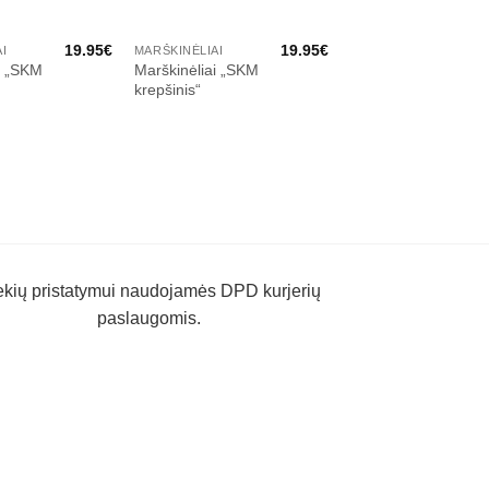
19.95
€
19.95
€
I
MARŠKINĖLIAI
MARŠKINĖLIAI
i „SKM
Marškinėliai „SKM
Marškinėliai
krepšinis“
„Vilnius. SKM“
ekių pristatymui naudojamės DPD kurjerių
paslaugomis.