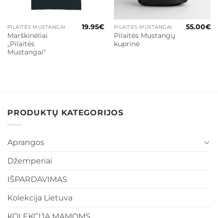
19.95
€
55.00
€
PILAITĖS MUSTANGAI
PILAITĖS MUSTANGAI
Marškinėliai
Pilaitės Mustangų
„Pilaitės
kuprinė
Mustangai“
PRODUKTŲ KATEGORIJOS
Aprangos
Džemperiai
IŠPARDAVIMAS
Kolekcija Lietuva
KOLEKCIJA MAMOMS