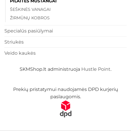
PILAITĖS MUSTANGAI
ŠEŠKINĖS VANAGAI
ŽIRMŪNŲ KOBROS
Specialūs pasiūlymai
Striukės
Veido kaukės
SKMShop.lt administruoja
Hustle Point
.
Prekių pristatymui naudojamės DPD kurjerių
paslaugomis.