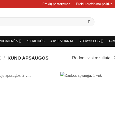
Prekių pristatymas
Prekių grąžinimo politika
RUOMENĖS
STRIUKĖS
AKSESUARAI
STOVYKLOS
GI
Ė
/
KŪNO APSAUGOS
Rodomi visi rezultatai: 