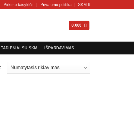
Pirkimo taisyklės
Privatumo politika
SKM.lt
0.00
€
MTADIENIAI SU SKM
IŠPARDAVIMAS
2