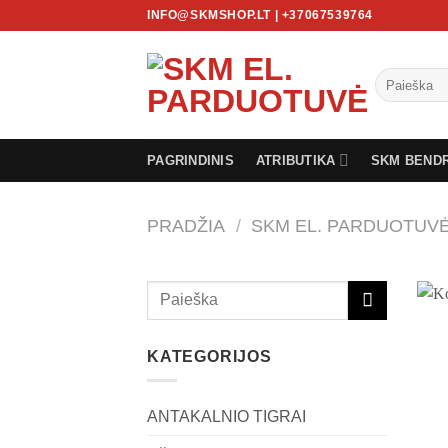
Skip
INFO@SKMSHOP.LT | +37067539764
to
content
Ieškoti:
PAGRINDINIS
ATRIBUTIKA
SKM BEND
PRADŽIA
/
SKM EL. PARDUOTUV
KATEGORIJOS
ANTAKALNIO TIGRAI