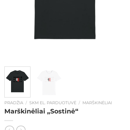
PRADŽIA
/
SKM EL. PARDUOTUVĖ
/
MARŠKINĖLIAI
Marškinėliai „Sostinė“