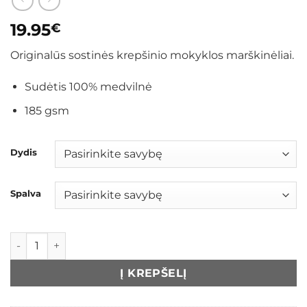
19.95
€
Originalūs sostinės krepšinio mokyklos marškinėliai.
Sudėtis 100% medvilnė
185 gsm
Dydis
Spalva
produkto kiekis: Marškinėliai „Sostinė“
Į KREPŠELĮ