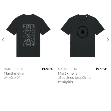
19.95
€
19.95
€
MARŠKINĖLIAI
MARŠKINĖLIAI
Marškinėliai
Marškinėliai
„Aikštelė“
„Sostinės krepšinio
mokykla“