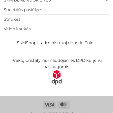
SKM BENDRUOMENĖS
Specialūs pasiūlymai
Striukės
Veido kaukės
SKMShop.lt administruoja
Hustle Point
.
Prekių pristatymui naudojamės DPD kurjerių
paslaugomis.