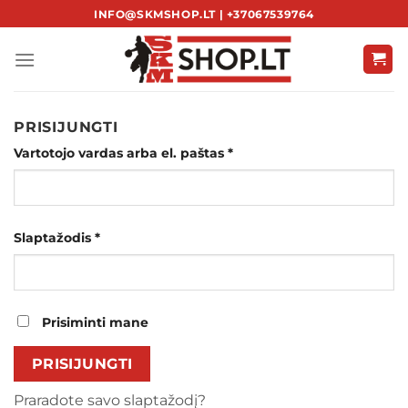
Skip
INFO@SKMSHOP.LT | +37067539764
to
content
PRISIJUNGTI
Privalomas
Vartotojo vardas arba el. paštas
*
Privalomas
Slaptažodis
*
Prisiminti mane
PRISIJUNGTI
Praradote savo slaptažodį?