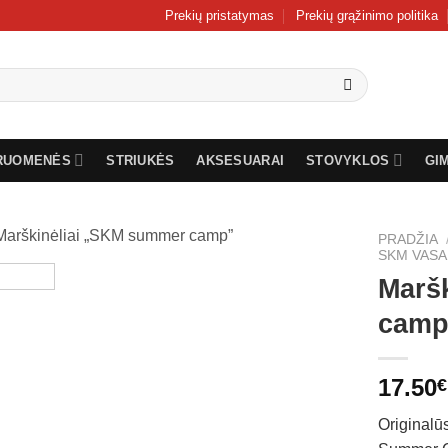
Prekių pristatymas
Prekių grąžinimo politika
RUOMENĖS
STRIUKĖS
AKSESUARAI
STOVYKLOS
GI
PRADŽIA
SKM VAS
Marš
camp
17.50
€
Originalū