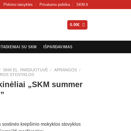
Pirkimo taisyklės
Privatumo politika
SKM.lt
0.00
€
MTADIENIAI SU SKM
IŠPARDAVIMAS
/
SKM EL. PARDUOTUVĖ
/
APRANGOS
/
AROS STOVYKLOS
kinėliai „SKM summer
”
s sostinės krepšinio mokyklos stovyklos