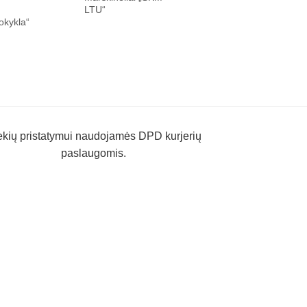
LTU“
stand with
okykla“
Ukraine. SKM“
ekių pristatymui naudojamės DPD kurjerių
paslaugomis.