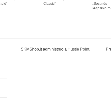
štelė“
Classic“
„Sostinės
krepšinio m
SKMShop.lt administruoja
Hustle Point
.
Pr