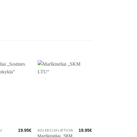
19.95
€
19.95
€
I
KOLEKCIJA LIETUVA
MARŠKINĖLIAI
i
Marškinėliai „SKM
Marškinėliai „We