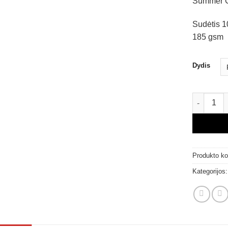
Summer C
Sudėtis 
185 gsm
Dydis
produkto 
Produkto k
Kategorijos