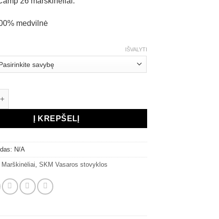
amp’26 marškinėliai.
100% medvilnė
IŠVALYTI
kiekis: Marškinėliai „SKM summer camp”
Į KREPŠELĮ
odas:
N/A
:
Marškinėliai
,
SKM Vasaros stovyklos