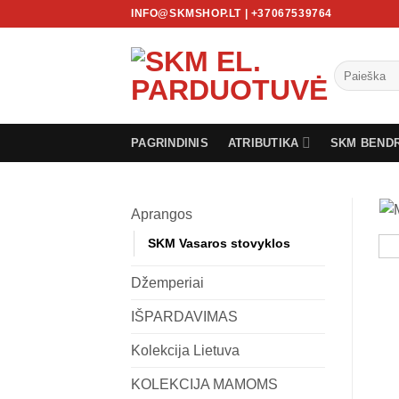
Skip
INFO@SKMSHOP.LT | +37067539764
to
content
Ieškoti:
PAGRINDINIS
ATRIBUTIKA
SKM BEND
Aprangos
SKM Vasaros stovyklos
Džemperiai
IŠPARDAVIMAS
Kolekcija Lietuva
KOLEKCIJA MAMOMS