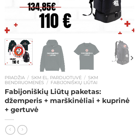
PRADŽIA
/
SKM EL. PARDUOTUVĖ
/
SKM
BENDRUOMENĖS
/
FABIJONIŠKIŲ LIŪTAI
Fabijoniškių Liūtų paketas:
džemperis + marškinėliai + kuprinė
+ gertuvė