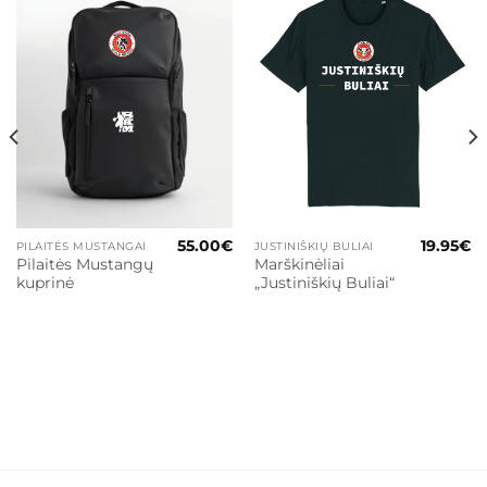
55.00
€
19.95
€
PILAITĖS MUSTANGAI
JUSTINIŠKIŲ BULIAI
Pilaitės Mustangų
Marškinėliai
kuprinė
„Justiniškių Buliai“