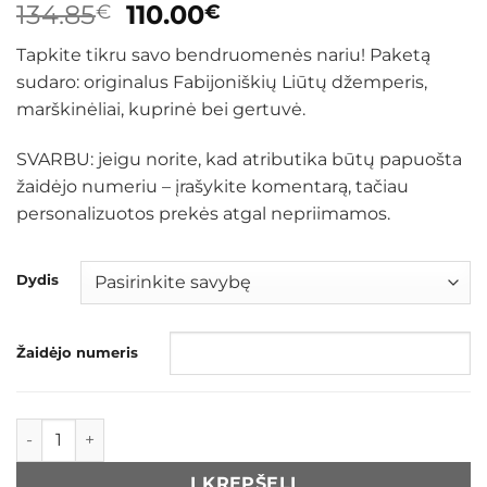
Original
Current
134.85
110.00
€
€
price
price
Tapkite tikru savo bendruomenės nariu! Paketą
was:
is:
sudaro: originalus Fabijoniškių Liūtų džemperis,
134.85€.
110.00€.
marškinėliai, kuprinė bei gertuvė.
SVARBU: jeigu norite, kad atributika būtų papuošta
žaidėjo numeriu – įrašykite komentarą, tačiau
personalizuotos prekės atgal nepriimamos.
Dydis
Žaidėjo numeris
produkto kiekis: Fabijoniškių Liūtų paketas: džemperis + m
Į KREPŠELĮ