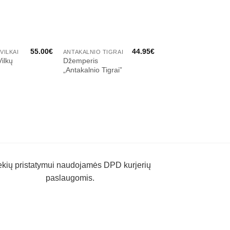
55.00
€
44.95
€
VILKAI
ANTAKALNIO TIGRAI
NAUJININKŲ VILKAI
Vilkų
Džemperis
Marškinėliai
„Antakalnio Tigrai”
„Naujininkų Vilkai“
ekių pristatymui naudojamės DPD kurjerių
paslaugomis.