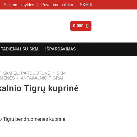
Pirkimo taisyklės
Privatumo politika
SKM.lt
0.00
€
MTADIENIAI SU SKM
IŠPARDAVIMAS
/
SKM EL. PARDUOTUVĖ
/
SKM
MENĖS
/
ANTAKALNIO TIGRAI
alnio Tigrų kuprinė
o Tigrų bendruomenės kuprinė.