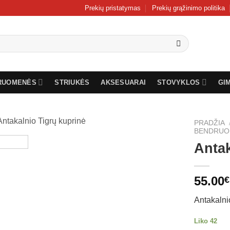
Prekių pristatymas
Prekių grąžinimo politika
RUOMENĖS
STRIUKĖS
AKSESUARAI
STOVYKLOS
GI
PRADŽIA
BENDRUO
Antak
55.00
€
Antakalni
Liko 42