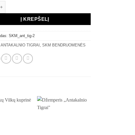
iekis: Antakalnio Tigrų kuprinė
Į KREPŠELĮ
odas:
SKM_ant_tig-2
:
ANTAKALNIO TIGRAI
,
SKM BENDRUOMENĖS