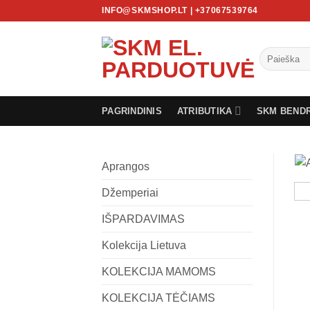
Skip
INFO@SKMSHOP.LT | +37067539764
to
content
Ieškoti:
PAGRINDINIS
ATRIBUTIKA
SKM BEND
Aprangos
Džemperiai
IŠPARDAVIMAS
Kolekcija Lietuva
KOLEKCIJA MAMOMS
KOLEKCIJA TĖČIAMS