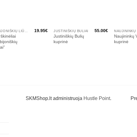
19.95
€
55.00
€
FABIJONIŠKIŲ LIŪTAI
JUSTINIŠKIŲ BULIAI
NAUJININKŲ 
škinėliai
Justiniškių Bulių
Naujininkų 
bijoniškių
kuprinė
kuprinė
ai“
SKMShop.lt administruoja
Hustle Point
.
Pr