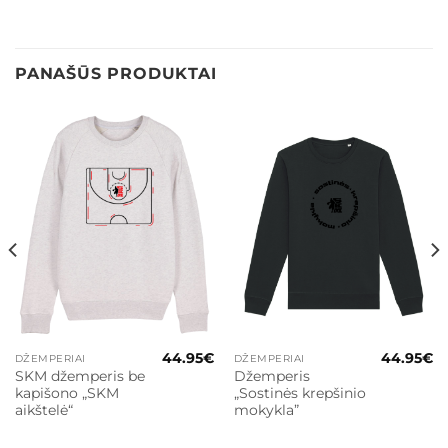
PANAŠŪS PRODUKTAI
44.95
€
44.95
€
DŽEMPERIAI
DŽEMPERIAI
SKM džemperis be
Džemperis
kapišono „SKM
„Sostinės krepšinio
aikštelė“
mokykla”