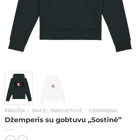
PRADŽIA
/
SKM EL. PARDUOTUVĖ
/
DŽEMPERIAI
Džemperis su gobtuvu „Sostinė”