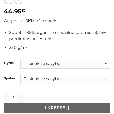
44.95
€
Originalus SKM džemperis.
Sudėtis: 85% organinė medvilnė (premium), 15%
perdirbtas poliesteris
350 g/m²
Dydis
Spalva
produkto kiekis: Džemperis su gobtuvu „Sostinė"
Į KREPŠELĮ