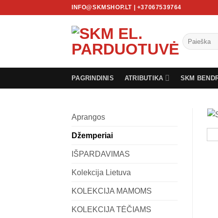
Skip
INFO@SKMSHOP.LT | +37067539764
to
content
Ieškoti:
PAGRINDINIS
ATRIBUTIKA
SKM BEND
Aprangos
Džemperiai
IŠPARDAVIMAS
Kolekcija Lietuva
KOLEKCIJA MAMOMS
KOLEKCIJA TĖČIAMS