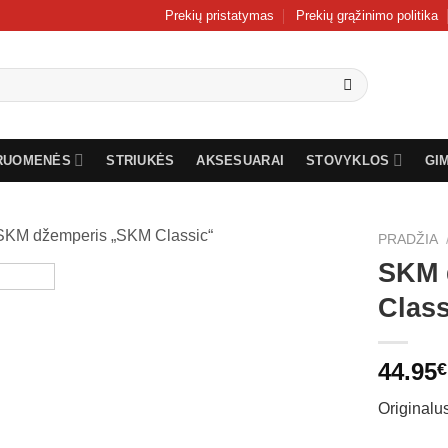
Prekių pristatymas
Prekių grąžinimo politika
RUOMENĖS
STRIUKĖS
AKSESUARAI
STOVYKLOS
GI
PRADŽIA
SKM 
Class
44.95
€
Original