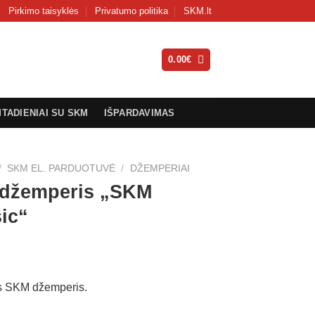
Pirkimo taisyklės
Privatumo politika
SKM.lt
0.00
€
MTADIENIAI SU SKM
IŠPARDAVIMAS
/
SKM EL. PARDUOTUVĖ
/
DŽEMPERIAI
džemperis „SKM
ic“
us SKM džemperis.