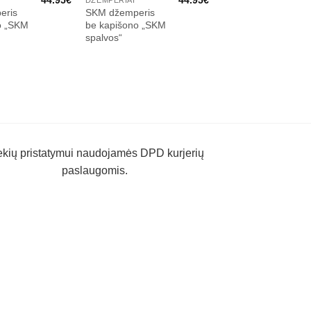
eris
SKM džemperis
SKM džemperis
o „SKM
be kapišono „SKM
„Sostinės
spalvos“
krepšinio mokykla“
ekių pristatymui naudojamės DPD kurjerių
paslaugomis.