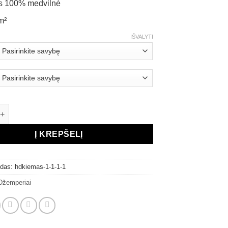
s 100% medvilnė
m²
IŠVALYTI
kiekis: SKM džemperis „SKM Classic“
Į KREPŠELĮ
odas:
hdkiemas-1-1-1-1
Džemperiai