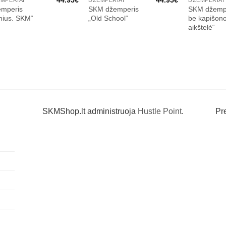
mperis
SKM džemperis
SKM džemp
lnius. SKM“
„Old School“
be kapišon
aikštelė“
SKMShop.lt administruoja
Hustle Point
.
Pr