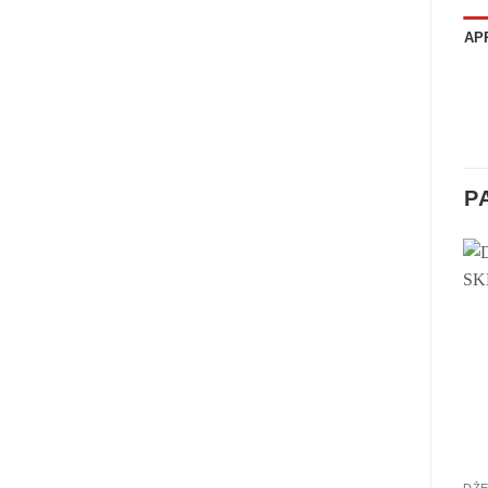
AP
P
DŽE