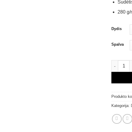
Sudėti
280 g/
Dydis
Spalva
produkto 
Produkto k
Kategorija: