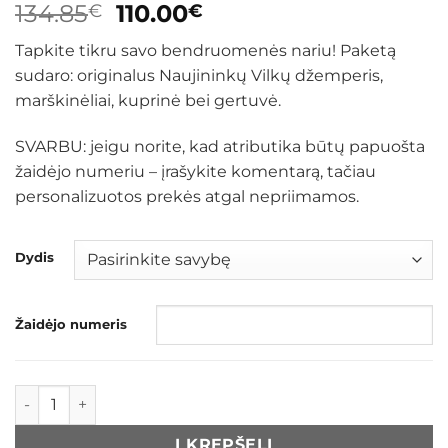
Original
Current
134.85
110.00
€
€
price
price
Tapkite tikru savo bendruomenės nariu! Paketą
was:
is:
sudaro: originalus Naujininkų Vilkų džemperis,
134.85€.
110.00€.
marškinėliai, kuprinė bei gertuvė.
SVARBU: jeigu norite, kad atributika būtų papuošta
žaidėjo numeriu – įrašykite komentarą, tačiau
personalizuotos prekės atgal nepriimamos.
Dydis
Žaidėjo numeris
produkto kiekis: Naujininkų Vilkų paketas: džemperis + mar
Į KREPŠELĮ