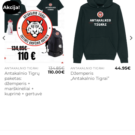
Akcija!
134.85
€
44.95
€
ANTAKALNIO TIGRAI
ANTAKALNIO TIGRAI
Original
Current
110.00
€
Antakalnio Tigrų
Džemperis
price
price
paketas:
„Antakalnio Tigrai”
was:
is:
134.85€.
110.00€.
džemperis +
marškinėliai +
kuprinė + gertuvė