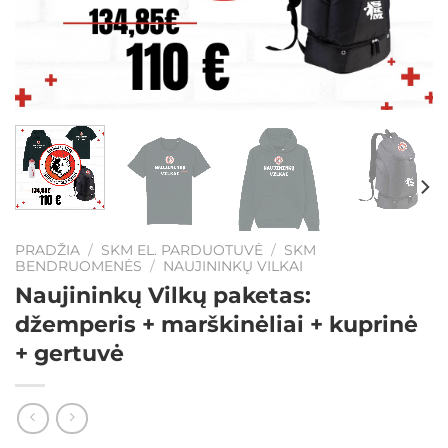
PRADŽIA
/
SKM EL. PARDUOTUVĖ
/
SKM
BENDRUOMENĖS
/
NAUJININKŲ VILKAI
Naujininkų Vilkų paketas:
džemperis + marškinėliai + kuprinė
+ gertuvė