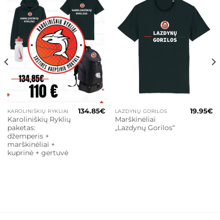
134.85
€
19.95
€
KAROLINIŠKIŲ RYKLIAI
LAZDYNŲ GORILOS
Current
Karoliniškių Ryklių
Marškinėliai
price
paketas:
„Lazdynų Gorilos“
s:
110.00€.
džemperis +
marškinėliai +
kuprinė + gertuvė