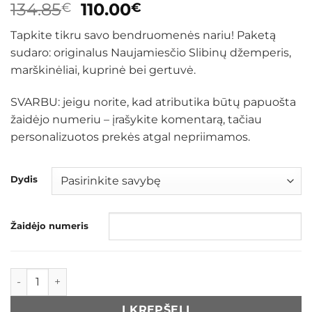
Original
Current
134.85
110.00
€
€
price
price
Tapkite tikru savo bendruomenės nariu! Paketą
was:
is:
sudaro: originalus Naujamiesčio Slibinų džemperis,
134.85€.
110.00€.
marškinėliai, kuprinė bei gertuvė.
SVARBU: jeigu norite, kad atributika būtų papuošta
žaidėjo numeriu – įrašykite komentarą, tačiau
personalizuotos prekės atgal nepriimamos.
Dydis
Žaidėjo numeris
produkto kiekis: Naujamiesčio Slibinų paketas: džemperis +
Į KREPŠELĮ