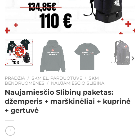
PRADŽIA
/
SKM EL. PARDUOTUVĖ
/
SKM
BENDRUOMENĖS
/
NAUJAMIESČIO SLIBINAI
Naujamiesčio Slibinų paketas:
džemperis + marškinėliai + kuprinė
+ gertuvė