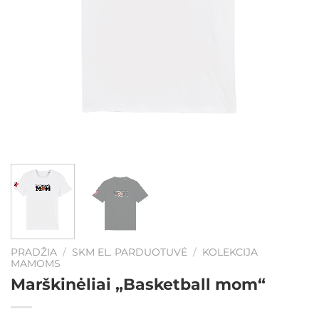
PRADŽIA
/
SKM EL. PARDUOTUVĖ
/
KOLEKCIJA
MAMOMS
Marškinėliai „Basketball mom“