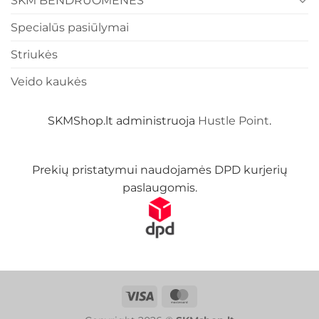
SKM BENDRUOMENĖS
Specialūs pasiūlymai
Striukės
Veido kaukės
SKMShop.lt administruoja
Hustle Point
.
Prekių pristatymui naudojamės DPD kurjerių
paslaugomis.