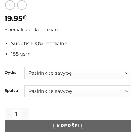
19.95
€
Speciali kolekcija mamai
Sudėtis 100% medvilnė
185 gsm
Dydis
Spalva
produkto kiekis: Marškinėliai „Basketball mom“
Į KREPŠELĮ