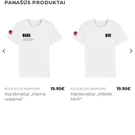
PANAŠŪS PRODUKTAI
19.95
€
19.95
€
KOLEKCIJA MAMOMS
KOLEKCIJA MAMOMS
Marškinėliai „Mama
Marškinėliai „MAMA
reikšmė“
MVP“