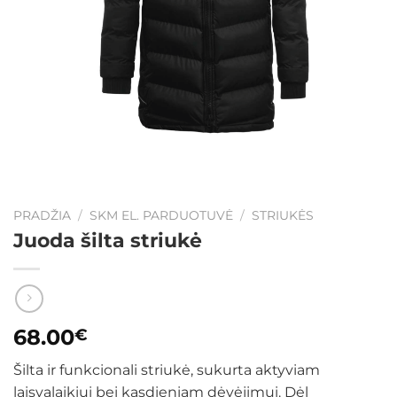
PRADŽIA
/
SKM EL. PARDUOTUVĖ
/
STRIUKĖS
Juoda šilta striukė
68.00
€
Šilta ir funkcionali striukė, sukurta aktyviam
laisvalaikiui bei kasdieniam dėvėjimui. Dėl