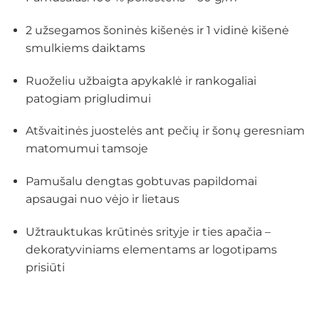
2 užsegamos šoninės kišenės ir 1 vidinė kišenė
smulkiems daiktams
Ruoželiu užbaigta apykaklė ir rankogaliai
patogiam prigludimui
Atšvaitinės juostelės ant pečių ir šonų geresniam
matomumui tamsoje
Pamušalu dengtas gobtuvas papildomai
apsaugai nuo vėjo ir lietaus
Užtrauktukas krūtinės srityje ir ties apačia –
dekoratyviniams elementams ar logotipams
prisiūti