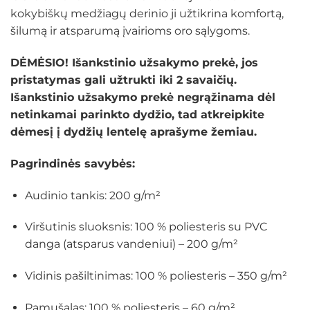
kokybiškų medžiagų derinio ji užtikrina komfortą,
šilumą ir atsparumą įvairioms oro sąlygoms.
DĖMĖSIO! Išankstinio užsakymo prekė, jos
pristatymas gali užtrukti iki 2 savaičių.
Išankstinio užsakymo prekė negrąžinama dėl
netinkamai parinkto dydžio, tad atkreipkite
dėmesį į dydžių lentelę aprašyme žemiau.
Pagrindinės savybės:
Audinio tankis: 200 g/m²
Viršutinis sluoksnis: 100 % poliesteris su PVC
danga (atsparus vandeniui) – 200 g/m²
Vidinis pašiltinimas: 100 % poliesteris – 350 g/m²
Pamušalas: 100 % poliesteris – 60 g/m²